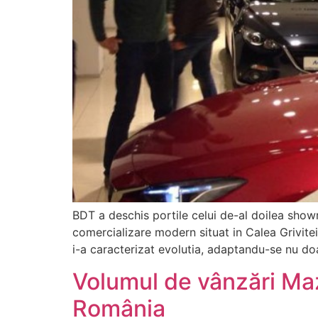
BDT a deschis portile celui de-al doilea show
comercializare modern situat in Calea Grivite
i-a caracterizat evolutia, adaptandu-se nu do
Volumul de vânzări Ma
România