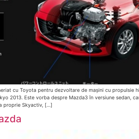
iat cu Toyota pentru dezvoltare de maşini cu propulsie hibr
 Tokyo 2013. Este vorba despre Mazda3 în versiune sedan, c
 proprie Skyactiv, […]
Mazda