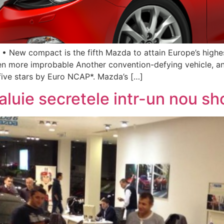
• New compact is the fifth Mazda to attain Europe’s highest
en more improbable Another convention-defying vehicle, a
ive stars by Euro NCAP*. Mazda’s […]
aluie secretele intr-un nou 