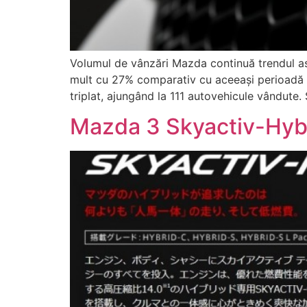
Volumul de vânzări Mazda continuă trendul as
mult cu 27% comparativ cu aceeaşi perioadă a
triplat, ajungând la 111 autovehicule vândute.
Mazda 3 Skyactiv-Hyb