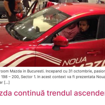
room Mazda in Bucuresti. Incepand cu 31 octombrie, pasiona
i 198 – 200, Sector 1. In acest context va fi prezentata N
ar […]
zda continuă trendul ascenden