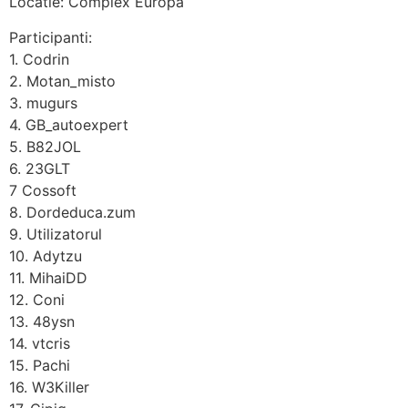
Locatie: Complex Europa
Participanti:
1. Codrin
2. Motan_misto
3. mugurs
4. GB_autoexpert
5. B82JOL
6. 23GLT
7 Cossoft
8. Dordeduca.zum
9. Utilizatorul
10. Adytzu
11. MihaiDD
12. Coni
13. 48ysn
14. vtcris
15. Pachi
16. W3Killer