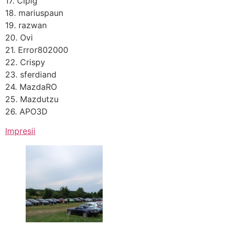
17. Cipig
18. mariuspaun
19. razwan
20. Ovi
21. Error802000
22. Crispy
23. sferdiand
24. MazdaRO
25. Mazdutzu
26. APO3D
Impresii